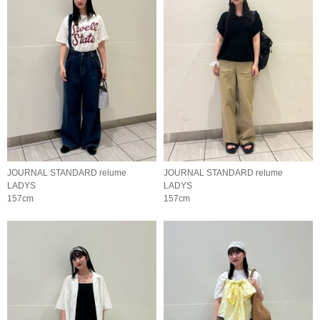
JOURNAL STANDARD relume
JOURNAL STANDARD relume
LADYS
LADYS
157cm
157cm