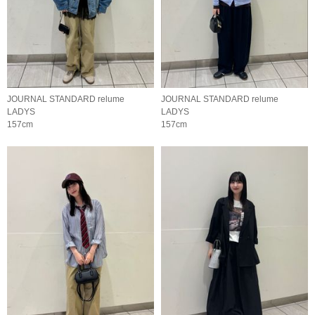
JOURNAL STANDARD relume
JOURNAL STANDARD relume
LADYS
LADYS
157cm
157cm