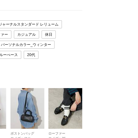
＊
ジャーナルスタンダード レリューム
ファー
カジュアル
休日
パーソナルカラー_ウィンター
ブルーべース
20代
ボストンバッグ
ローファー