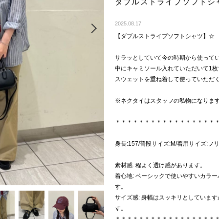
ダブルストライプソフトシ
Next
2025.08.17
【ダブルストライプソフトシャツ】☆
サラッとしていて今の時期から使って
中にキャミソール入れていただいて1
スウェットを重ね着して使っていただ
※ネクタイはスタッフの私物になりま
＊＊＊＊＊＊＊＊＊＊＊＊＊＊＊＊＊
身長:157/普段サイズ:M/着用サイズ:フ
素材感: 程よく透け感があります。
着心地: ベーシックで使いやすいカラ
す。
サイズ感: 身幅はスッキリとしていま
す。