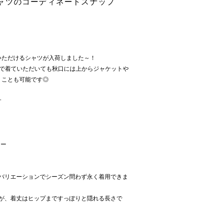
ャツのコーディネートスナップ
いただけるシャツが入荷しました～！
枚で着ていただいても秋口には上からジャケットや
くことも可能です◎
す
＊
リー
ーバリエーションでシーズン問わず永く着用できま
すが、着丈はヒップまですっぽりと隠れる長さで