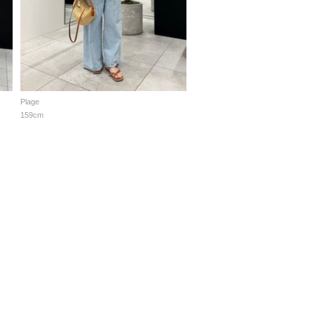
Plage
159cm