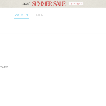
WOMEN
MEN
LOWER