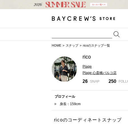
HOME
スナップ
ricoのスナップ一覧
rico
Plage
Plage 心斎橋パルコ店
26
250
SNAP
FOL
プロフィール
身長：159cm
ricoのコーディネートスナップ