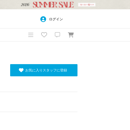
ログイン
お気に入りスタッフに登録