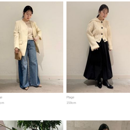
ge
Plage
9cm
159cm