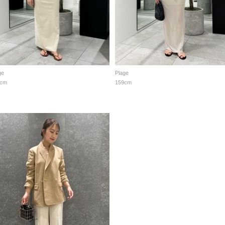
ge
Plage
9cm
159cm