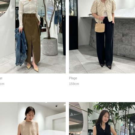
ge
Plage
9cm
159cm