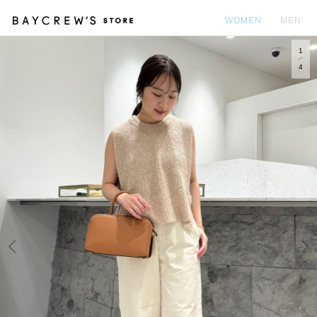
WOMEN
MEN
1
カ
4
Prev