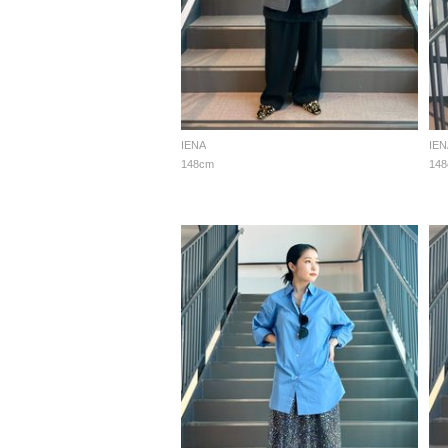
IENA
IEN
148cm
14