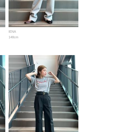
IENA
148cm