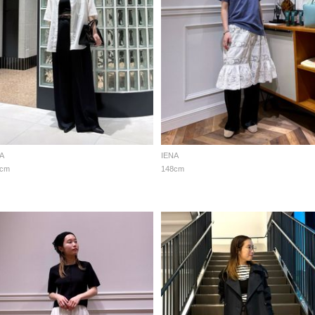
A
IENA
8cm
148cm