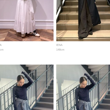
A
IENA
8cm
148cm