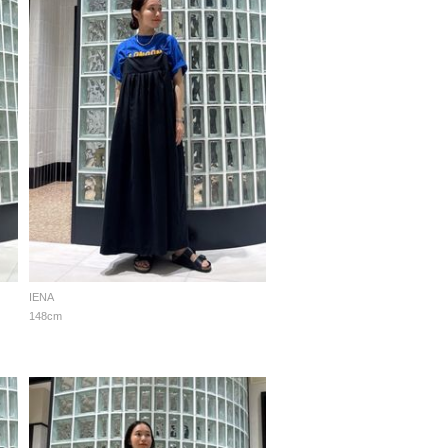
IENA
148cm