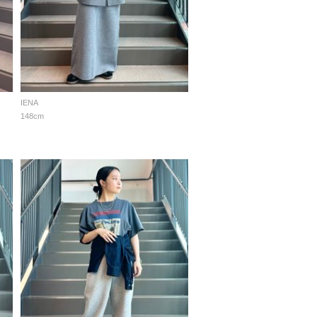
IENA
148cm