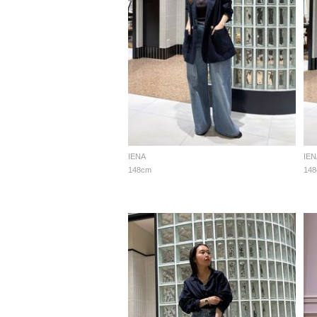
IENA
IEN
148cm
14