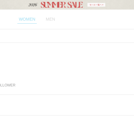
WOMEN
MEN
OLLOWER