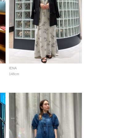
IENA
148cm