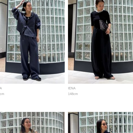
A
IENA
8cm
148cm