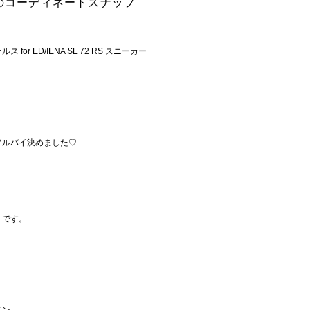
トのコーディネートスナップ
ルス for ED/IENA SL 72 RS スニーカー
アルバイ決めました♡
うです。