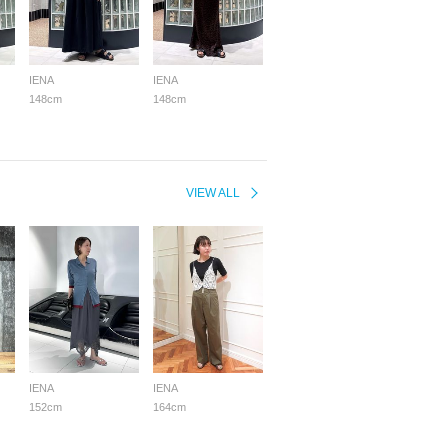
IENA
IENA
148cm
148cm
VIEW ALL
IENA
IENA
152cm
164cm