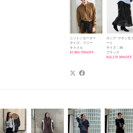
ニット／セーター
ロング･マキシ丈
サイズ :
フリー
ート
キャメル
サイズ :
36
¥7,854 70%OFF
ブラック
¥16,170 30%OFF