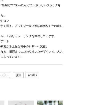
イン
“都会的”で“大人の足元”にふさわしいブラックを
した。
ーション
かさを添え、アウトソール上部にはボルドーの差し
トが、上品なカラーリングを実現しています。
プデート
ル素材から上品な薄手のレザーへ変更。
るなど、細部までこだわり抜いたデザインで、大人
りになっています。
ーカー
別注
adidas