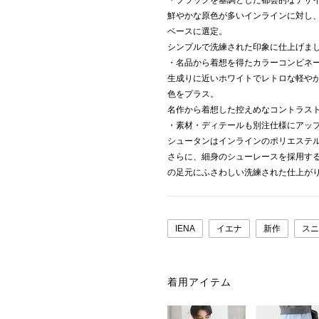
・ブラックを基調とした都会的なデザ
鮮やかな原色が多いインラインに対し、
ベースに選定。
シンプルで洗練された印象に仕上げま
・名品から着想を得たカラーコンビネ
生成りに近いホワイトでレトロな軽や
色をプラス。
名作から着想した控えめなコントラス
・素材・ディテールも別注仕様にアッ
シュータンはインラインのポリエステ
さらに、細身のシューレースを採用す
の足元にふさわしい洗練された仕上が
IENA
イエナ
新作
スニ
着用アイテム