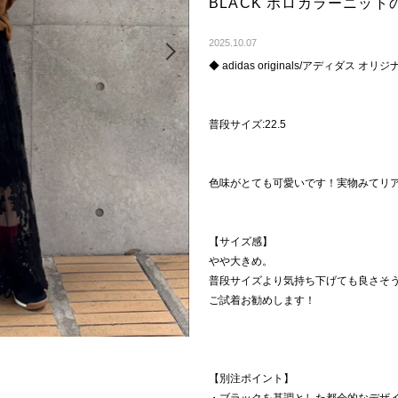
BLACK ポロカラーニッ
Next
2025.10.07
◆ adidas originals/アディダス オリジナ
普段サイズ:22.5
色味がとても可愛いです！実物みてリ
【サイズ感】
やや大きめ。
普段サイズより気持ち下げても良さそ
ご試着お勧めします！
【別注ポイント】