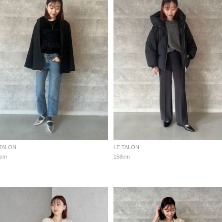
 TALON
LE TALON
8cm
158cm