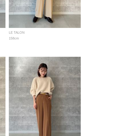
LE TALON
158cm