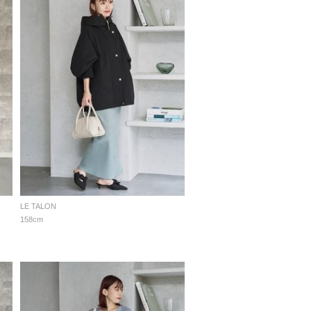
LE TALON
158cm