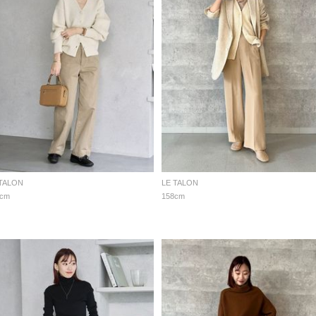
 TALON
LE TALON
8cm
158cm