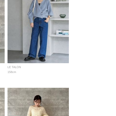
LE TALON
158cm