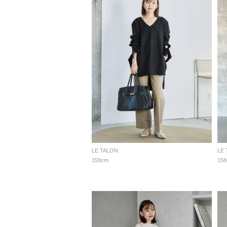
LE TALON
LE
158cm
15