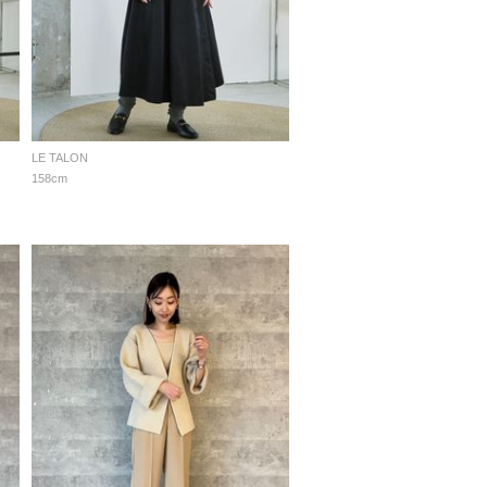
LE TALON
158cm