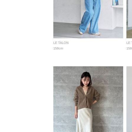
LE TALON
LE
158cm
15