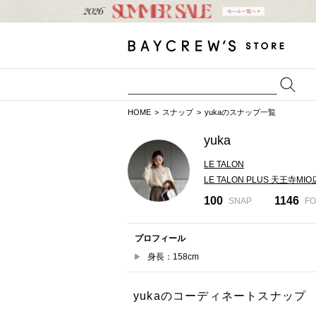
HOME
スナップ
yukaのスナップ一覧
yuka
LE TALON
LE TALON PLUS 天王寺MIO
100
1146
SNAP
F
プロフィール
身長：158cm
yukaのコーディネートスナップ