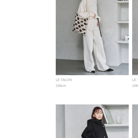
LE TALON
LE
158cm
15