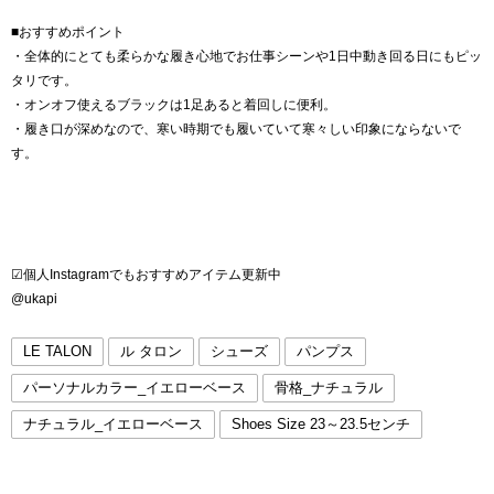
■おすすめポイント
・全体的にとても柔らかな履き心地でお仕事シーンや1日中動き回る日にもピッ
タリです。
・オンオフ使えるブラックは1足あると着回しに便利。
・履き口が深めなので、寒い時期でも履いていて寒々しい印象にならないで
す。
☑︎個人Instagramでもおすすめアイテム更新中
@ukapi
LE TALON
ル タロン
シューズ
パンプス
パーソナルカラー_イエローベース
骨格_ナチュラル
ナチュラル_イエローベース
Shoes Size 23～23.5センチ