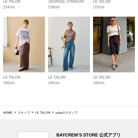
LE TALON
JOURNAL STANDARD relume LADYS
LE TALON
154cm
158cm
155cm
LE TALON
LE TALON
LE TALON
160cm
160cm
160cm
HOME
スナップ
LE TALON
yukaのスナップ
BAYCREW’S STORE 公式アプリ