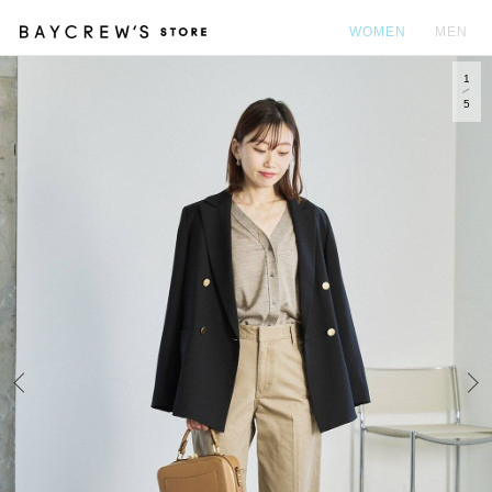
WOMEN
MEN
1
カ
5
Prev