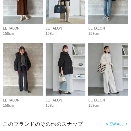
LE TALON
LE TALON
LE TALON
158cm
158cm
158cm
LE TALON
LE TALON
LE TALON
158cm
158cm
158cm
このブランドのその他のスナップ
VIEW ALL