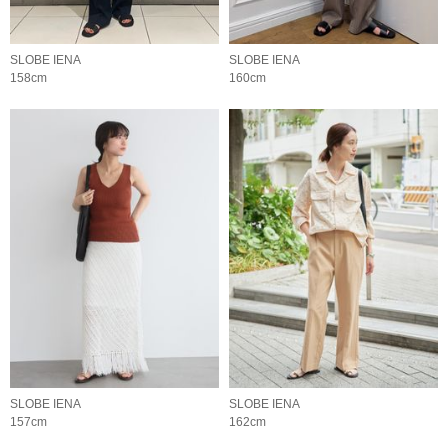
SLOBE IENA
SLOBE IENA
158cm
160cm
SLOBE IENA
SLOBE IENA
157cm
162cm