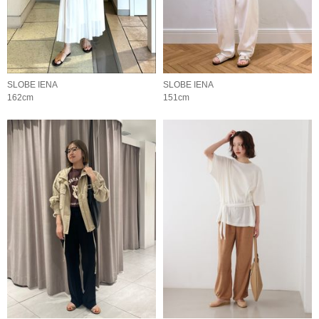
SLOBE IENA
SLOBE IENA
162cm
151cm