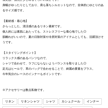
身幅がゆったりとしており、肩も落ちシルエットなので、全体的にゆとりのあ
るサイズ感です。
【素材感・着心地】
さらっとした、清涼感のあるリネン素材です。
個人的には素肌にあたっても、ストレスフリーな着心地でした◎
肌離れがいいので、夏の日除対策や冷房対策のアイテムとしても、活躍頂けそ
うです。
【スタイリングポイント】
リラックス感のあるパンツなので、
シャツで合わせて、ラフにならないようバランスを取りました◎
足元はヒールで、革のバッグで合わせることで、綺麗め要素をプラス。
今年気分のレースのインナーもポイントです♩
※アクセサリーは数点私物です。
リネン
リネンシャツ
シャツ
カシュクール
インナー