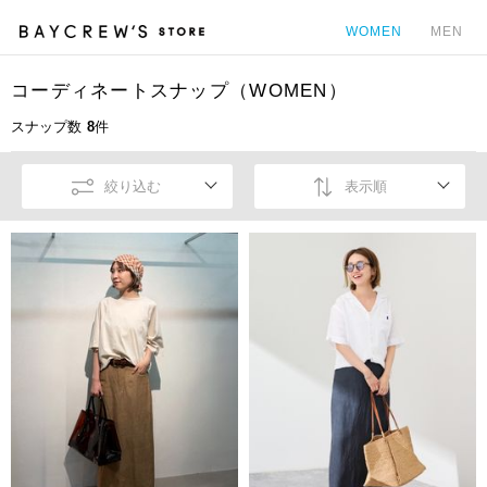
WOMEN
MEN
コーディネートスナップ（WOMEN）
カ
スナップ数
8
件
絞り込む
表示順