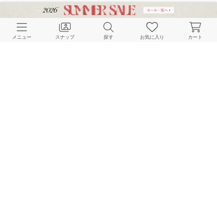
メニュー
スナップ
探す
お気に入り
カート
FRAMeWORK
FRAMeWORK
FRAMeWORK
154cm
165cm
160cm
HOME
スナップ
FRAMeWORK
tomoのスナップ
BAYCREW’S STORE 公式アプリ
パスワードレスでかんたんログイン