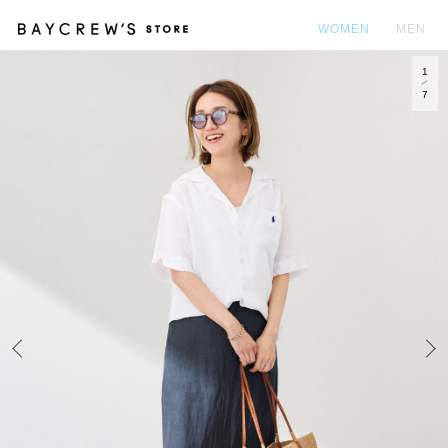
WOMEN
MEN
1
カ
7
Prev