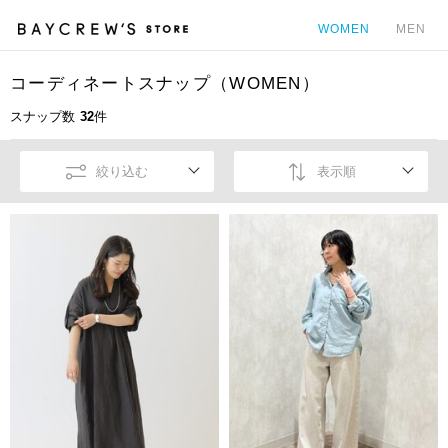
WOMEN
MEN
コーディネートスナップ（WOMEN）
カ
スナップ数
32
件
絞り込む
表示順