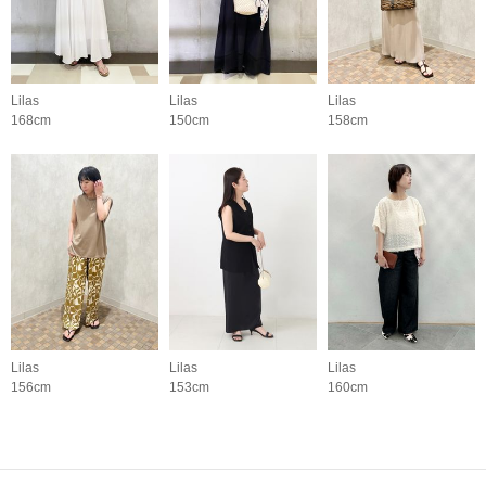
Lilas
Lilas
Lilas
168cm
150cm
158cm
Lilas
Lilas
Lilas
156cm
153cm
160cm