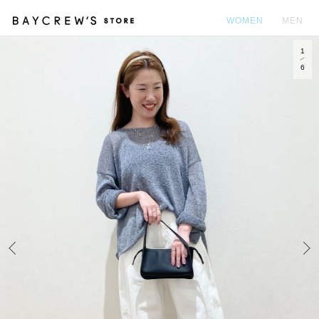
WOMEN
MEN
1
カ
6
Prev