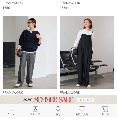
FRAMeWORK
FRAMeWORK
165cm
155cm
FRAMeWORK
FRAMeWORK
166cm
165cm
メニュー
スナップ
探す
お気に入り
カート