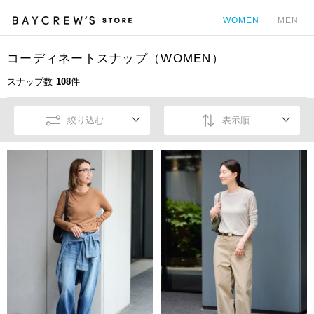
WOMEN
MEN
コーディネートスナップ（WOMEN）
カ
スナップ数
108
件
絞り込む
表示順