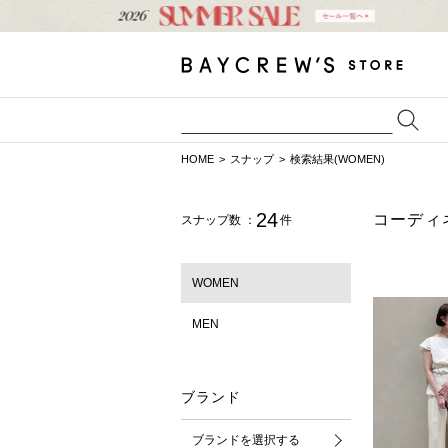
HOME
スナップ
検索結果(WOMEN)
24
コーディ
スナップ数 ：
件
WOMEN
MEN
ブランド
ブランドを選択する