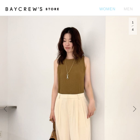
WOMEN
MEN
1
カ
4
Prev