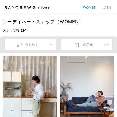
WOMEN
MEN
コーディネートスナップ（WOMEN）
カ
スナップ数
29
件
絞り込む
表示順