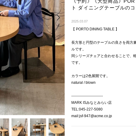
《予約》《大型商品》PORTO D
ト ダイニングテーブルの
Next
2025.03.07
【 PORTO DINING TABLE 】
長方形と円型のテーブルの良さを両方
ルです。
同シリーズチェアと合わせることで、
です。
カラーは2色展開です。
natural / blown
--------------------------
MARK ISみなとみらい店
TEL:045-227-5080
mail:jsf-947@acme.co.jp