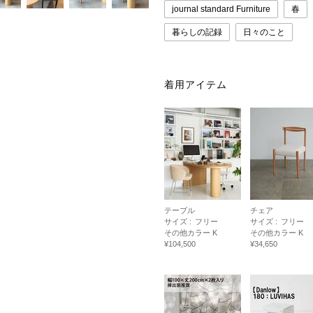
journal standard Furniture
春
暮らしの記録
日々のこと
着用アイテム
テーブル
チェア
サイズ :
フリー
サイズ :
フリー
その他カラー K
その他カラー K
¥104,500
¥34,650