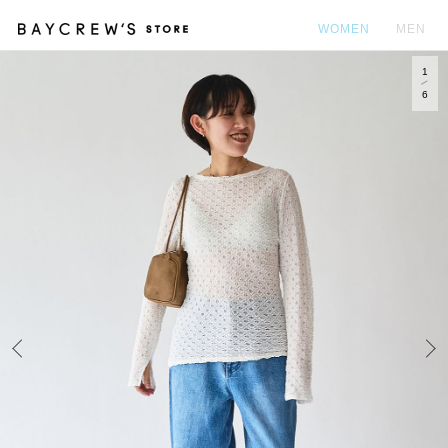
WOMEN
MEN
1
カ
6
Prev