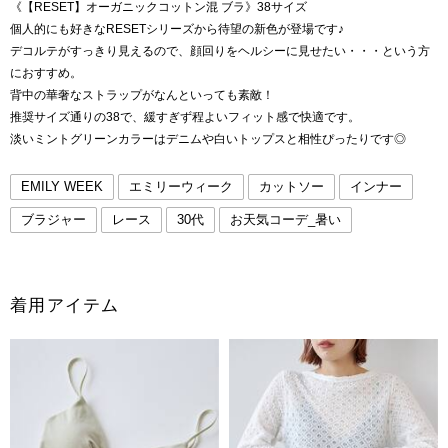
《【RESET】オーガニックコットン混 ブラ》38サイズ
個人的にも好きなRESETシリーズから待望の新色が登場です♪
デコルテがすっきり見えるので、顔回りをヘルシーに見せたい・・・という方
におすすめ。
背中の華奢なストラップがなんといっても素敵！
推奨サイズ通りの38で、緩すぎず程よいフィット感で快適です。
淡いミントグリーンカラーはデニムや白いトップスと相性ぴったりです◎
EMILY WEEK
エミリーウィーク
カットソー
インナー
ブラジャー
レース
30代
お天気コーデ_暑い
着用アイテム