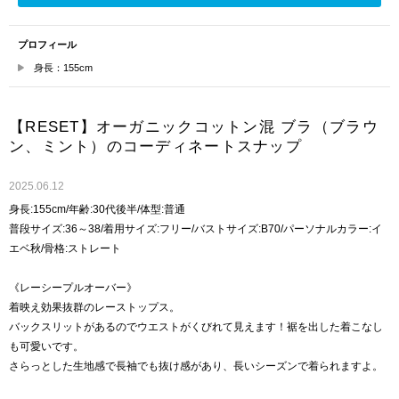
プロフィール
身長：155cm
【RESET】オーガニックコットン混 ブラ（ブラウ
ン、ミント）のコーディネートスナップ
2025.06.12
身長:155cm/年齢:30代後半/体型:普通
普段サイズ:36～38/着用サイズ:フリー/バストサイズ:B70/パーソナルカラー:イ
エベ秋/骨格:ストレート
《レーシープルオーバー》
着映え効果抜群のレーストップス。
バックスリットがあるのでウエストがくびれて見えます！裾を出した着こなし
も可愛いです。
さらっとした生地感で長袖でも抜け感があり、長いシーズンで着られますよ。