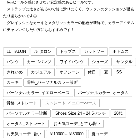
・6㎝ヒールを感じさせない安定感のあるヒールです。
・ストラップに太さがあるので前に滑りにくく、ウレタンのクッションが足あ
たり柔らかいです◎
・グレイッシュなカーキとメタリックカラーの配色が新鮮で、カラーアイテム
にチャレンジしたい方にもおすすめです！
LE TALON
ル タロン
トップス
カットソー
ボトムス
パンツ
カーゴパンツ
ワイドパンツ
シューズ
サンダル
きれいめ
カジュアル
オフシーン
休日
夏
SS
カーキ
骨格_パーソナルカラー診断
パーソナルカラー_イエローベース
パーソナルカラー_オータム
骨格_ストレート
ストレート_イエローべース
パーソナルカラー診断
Shoes Size 24～24.5センチ
20代
オータム_ストレート
お天気コーデ_とても暑い
お天気コーデ_暑い
￥10000～￥30000
夏コーデ