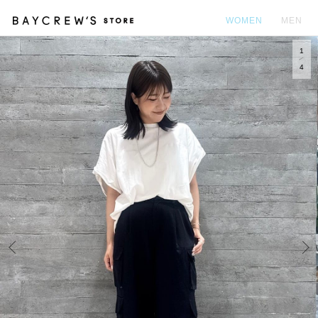
WOMEN
MEN
1
カ
4
Prev