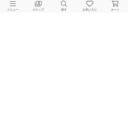
メニュー
スナップ
探す
お気に入り
カート
LE TALON
LE TALON
LE TALON
163cm
163cm
163cm
NOBLE
LE TALON
LE TALON
155cm
162cm
167cm
HOME
スナップ
LE TALON
Masumiのスナップ