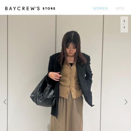
WOMEN
MEN
1
カ
7
Prev