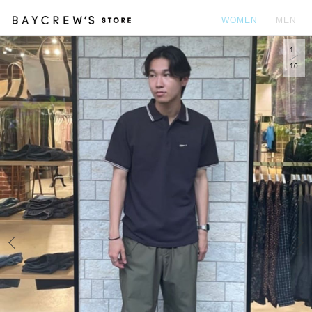
WOMEN
MEN
1
カ
10
Prev