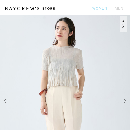
WOMEN
MEN
1
カ
6
Prev