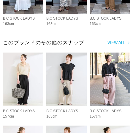
B.C STOCK LADYS
B.C STOCK LADYS
B.C STOCK LADYS
163cm
163cm
163cm
このブランドのその他のスナップ
VIEW ALL
B.C STOCK LADYS
B.C STOCK LADYS
B.C STOCK LADYS
157cm
163cm
157cm