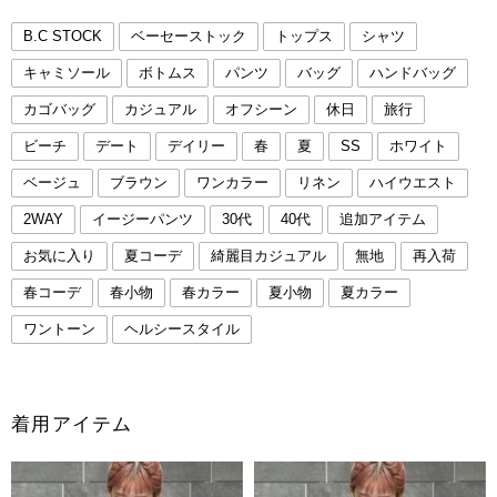
B.C STOCK
ベーセーストック
トップス
シャツ
キャミソール
ボトムス
パンツ
バッグ
ハンドバッグ
カゴバッグ
カジュアル
オフシーン
休日
旅行
ビーチ
デート
デイリー
春
夏
SS
ホワイト
ベージュ
ブラウン
ワンカラー
リネン
ハイウエスト
2WAY
イージーパンツ
30代
40代
追加アイテム
お気に入り
夏コーデ
綺麗目カジュアル
無地
再入荷
春コーデ
春小物
春カラー
夏小物
夏カラー
ワントーン
ヘルシースタイル
着用アイテム