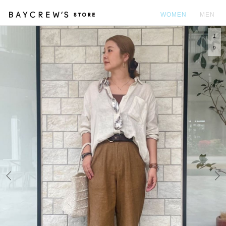
WOMEN
MEN
1
カ
9
Prev