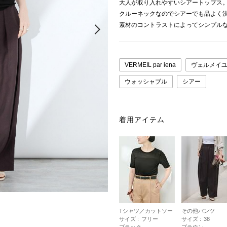
大人が取り入れやすいシアートップス
クルーネックなのでシアーでも品よく
Next
素材のコントラストによってシンプル
VERMEIL par iena
ヴェルメイユ
ウォッシャブル
シアー
着用アイテム
Tシャツ／カットソー
その他パンツ
サイズ :
フリー
サイズ :
38