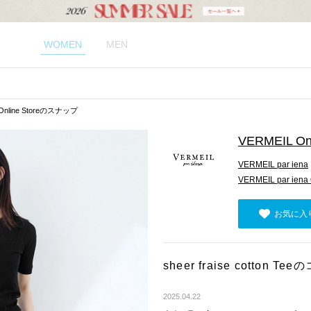
WOMEN
MEN
Online Storeのスナップ
VERMEIL Onl
VERMEIL par iena
VERMEIL par iena 
お気に入
sheer fraise cotto
2025.04.22