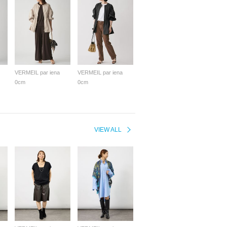
VERMEIL par iena
VERMEIL par iena
0cm
0cm
VIEW ALL