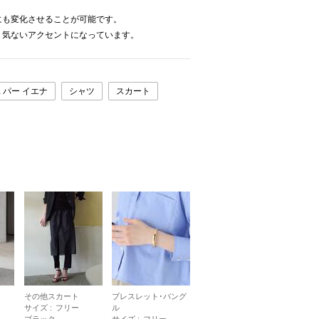
にも変化させることが可能です。
り気ないアクセントになっています。
 パー イエナ
シャツ
スカート
その他スカート
ブレスレット･バング
サイズ :
フリー
ル