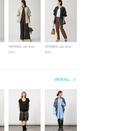
VERMEIL par iena
VERMEIL par iena
0cm
0cm
VIEW ALL