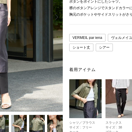
ボタンをポイントにしたシャツ。
襟のボタンアレンジでスタンドカラー
Next
胸元のポケットやサイドスリットがさ
VERMEIL par iena
ヴェルメイユ
ショート丈
シアー
着用アイテム
シャツ／ブラウス
スラックス
サイズ :
フリー
サイズ :
38