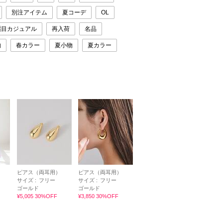
別注アイテム
夏コーデ
OL
麗目カジュアル
再入荷
名品
物
春カラー
夏小物
夏カラー
ピアス（両耳用）
ピアス（両耳用）
サイズ :
フリー
サイズ :
フリー
ゴールド
ゴールド
¥5,005 30%OFF
¥3,850 30%OFF