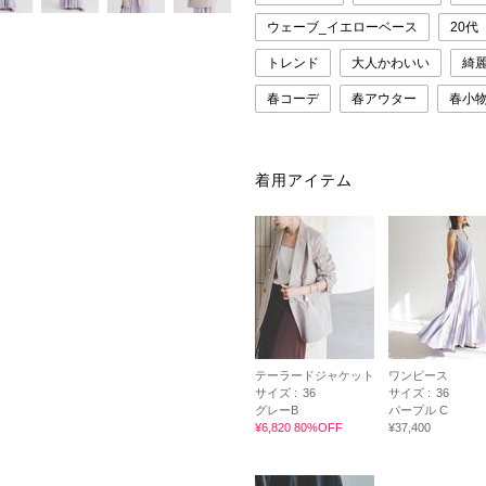
ウェーブ_イエローベース
20代
トレンド
大人かわいい
綺
春コーデ
春アウター
春小
着用アイテム
テーラードジャケット
ワンピース
サイズ :
36
サイズ :
36
グレーB
パープル C
¥6,820 80%OFF
¥37,400