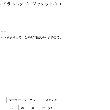
クドラペルダブルジャケットのコ
コーデ。
ケットを羽織って、全体の雰囲気を引き締めて。
ト
テーラードジャケット
きれいめ
人
モテ
春
夏
パープル