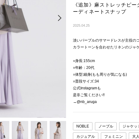
《追加》麻ストレッチピー
ーディネートスナップ
Next
2025.04.25
淡いパープルのサマードレスが主役の
カラートーンを合わせたリネンのジャ
○身長:155cm
○年齢：20代
○体型:細身(もも周りが気になる)
○普段サイズ:34
公式Instagramも
是非ご覧ください!!
→@nb_aruga
NOBLE
ノーブル
ジャケッ
カジュアル
フェミニン
大