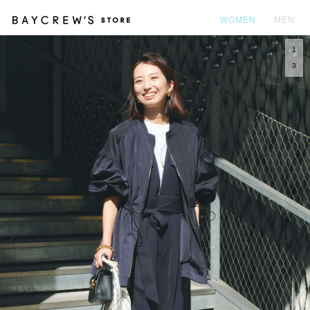
WOMEN
MEN
1
カ
3
Prev