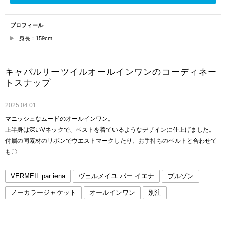
プロフィール
身長：159cm
キャバルリーツイルオールインワンのコーディネー
トスナップ
2025.04.01
マニッシュなムードのオールインワン。
上半身は深いVネックで、ベストを着ているようなデザインに仕上げました。
付属の同素材のリボンでウエストマークしたり、お手持ちのベルトと合わせて
も〇
VERMEIL par iena
ヴェルメイユ パー イエナ
ブルゾン
ノーカラージャケット
オールインワン
別注