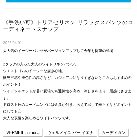
《手洗い可》トリアセリネン リラックスパンツのコ
ーディネートスナップ
2025.04.01
大人気のイージーパンツがバージョンアップして今年も待望の登場！
2タックの入った大人のワイドリネンパンツ。
ウエストゴムのイージーな履き心地。
微光沢感や発色性の高さなど、カジュアルになりすぎないところもおすすめの
ポイント！
ワイドシルエットが暑い夏場でも通気性を高め、涼しさをより一層感じさせま
す。
ドロスト紐のコードエンドには金具が付き、あえて出して垂らすなどポイント
にしても〇
大人な表情を楽しめるワイドパンツです。
VERMEIL par iena
ヴェルメイユ パー イエナ
カーディガン