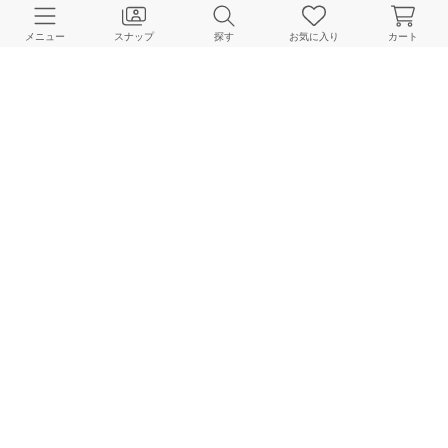
CUSTOMER SERVICE
メニュー
スナップ
探す
お気に入り
カート
よくある質問
ご利用ガイド
店舗検索
採用情報
お客様対応方針
利用規約
企業情報
個人情報保護方針
特定商取引法に基づく表記
FOLLOW US