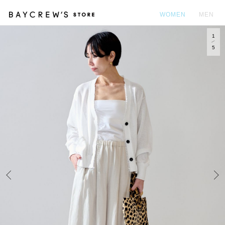
WOMEN
MEN
1
カ
5
Prev