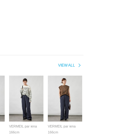
VIEW ALL
VERMEIL par iena
VERMEIL par iena
166cm
166cm