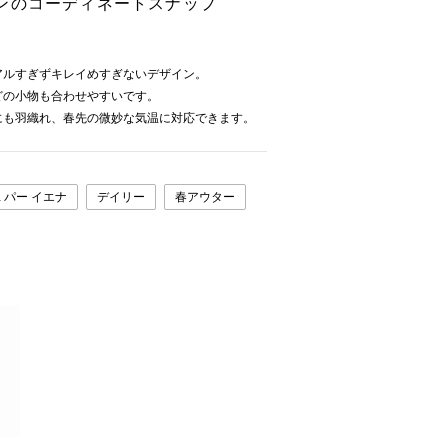
ンのコーディネートスナップ
アルすぎずキレイめすぎないデザイン。
どの小物も合わせやすいです。
にも羽織れ、春先の微妙な気温に対応できます。
 パー イエナ
デイリー
春アウター