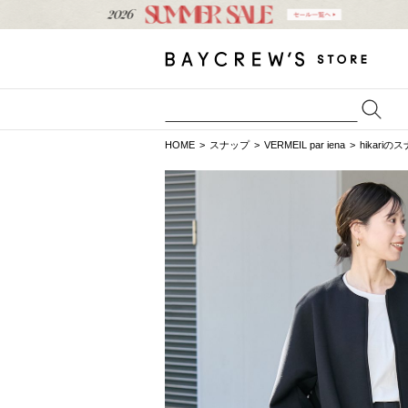
HOME
スナップ
VERMEIL par iena
hikariの