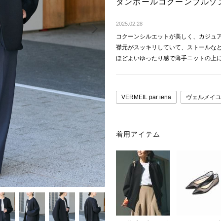
ダンボールコクーンブルゾ
Next
2025.02.28
コクーンシルエットが美しく、カジュ
襟元がスッキリしていて、ストールな
ほどよいゆったり感で薄手ニットの上
VERMEIL par iena
ヴェルメイユ
着用アイテム