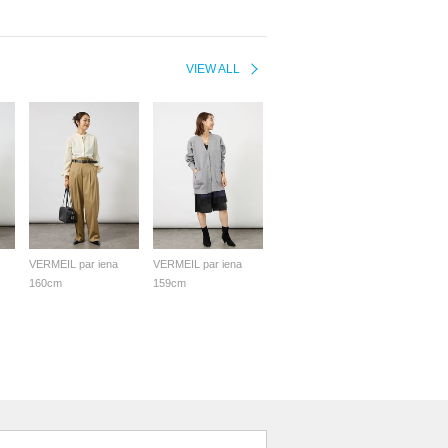
VIEW ALL
VERMEIL par iena
VERMEIL par iena
160cm
159cm