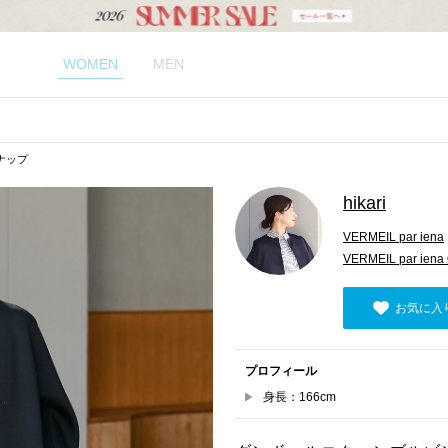
WOMEN
MEN
スナップ
hikari
VERMEIL par iena
VERMEIL par iena 
お気に入
プロフィール
身長：166cm