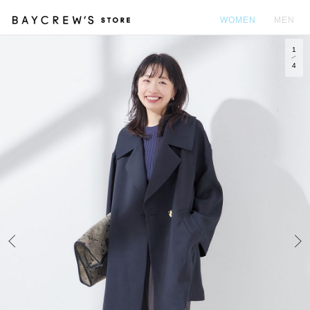
WOMEN
MEN
1
カ
4
Prev