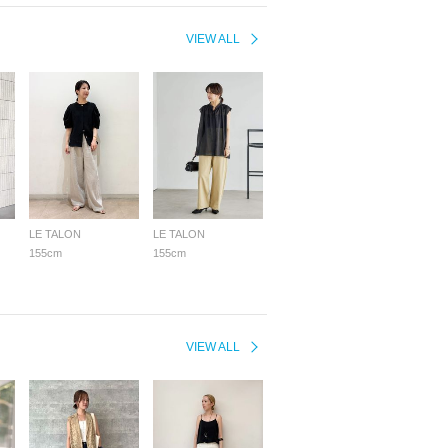
VIEW ALL
LE TALON
LE TALON
155cm
155cm
VIEW ALL