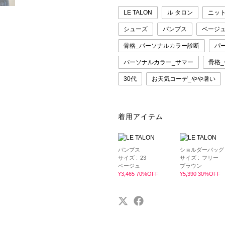
LE TALON
ル タロン
ニッ
シューズ
パンプス
ベージ
骨格_パーソナルカラー診断
パ
パーソナルカラー_サマー
骨格
30代
お天気コーデ_やや暑い
着用アイテム
パンプス
ショルダーバッグ
サイズ :
23
サイズ :
フリー
ベージュ
ブラウン
¥3,465 70%OFF
¥5,390 30%OFF