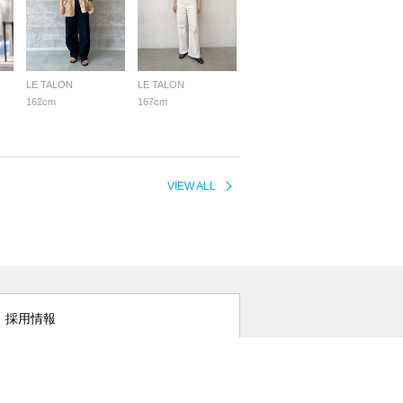
LE TALON
LE TALON
162cm
167cm
VIEW ALL
採用情報