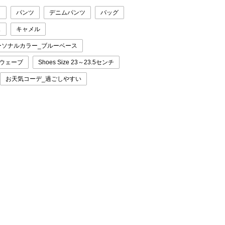
ト
パンツ
デニムパンツ
バッグ
ュ
キャメル
ーソナルカラー_ブルーベース
_ウェーブ
Shoes Size 23～23.5センチ
お天気コーデ_過ごしやすい