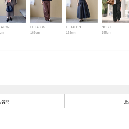
 TALON
LE TALON
LE TALON
NOBLE
3cm
163cm
163cm
155cm
る質問
用規約
個人情報保護方針
特定商取引法・古物営業法に基づく表示