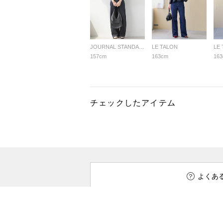
JOURNAL STANDARD relume LADYS
LE TALON
LE
157cm
163cm
16
チェックしたアイテム
よくあ
ご利用ガイド
店舗検索
企業情報
お客様対応方針
利