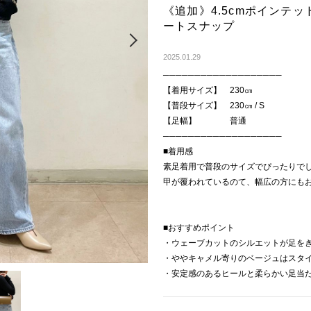
《追加》4.5cmポインテ
ートスナップ
Next
2025.01.29
───────────────────
【着用サイズ】 230㎝
【普段サイズ】 230㎝ / S
【足幅】 普通
───────────────────
■着用感
素足着用で普段のサイズでぴったりで
甲が覆われているのて、幅広の方にも
■おすすめポイント
・ウェーブカットのシルエットが足を
・ややキャメル寄りのベージュはスタ
・安定感のあるヒールと柔らかい足当