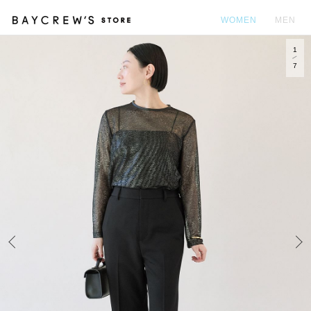
WOMEN
MEN
1
カ
7
Prev