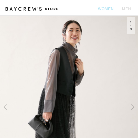
WOMEN
MEN
1
カ
3
Prev