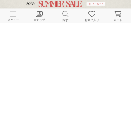
163cm
160cm
160cm
メニュー
スナップ
探す
お気に入り
カート
IENA
IENA
IENA
152cm
152cm
164cm
HOME
スナップ
IENA
Woodyのスナップ
BAYCREW’S STORE 公式アプリ