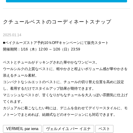
クチュールベストのコーディネートスナップ
2025.01.14
■ベイクルーズストア予約10％OFFキャンペーンにて販売スタート
開催期間：1/16（木）12:00 ～ 1/26（日）23:59
ベストとチュールがドッキングされた華やかなワンピース。
ウールシルクの上質なベストに、軽やかさと程よいボリューム感が華やかさを
添えるチュール素材。
コンパクトなシルエットのベストに、チュールの切り替え位置を高めに設定
し、着用するだけでスタイルアップ効果が期待できます。
マニッシュなベストが、甘くなりがちなチュールを大人っぽい雰囲気に仕上げ
てくれます。
カジュアルに着こなしたい時には、デニムを合わせてデイリースタイルに、モ
ノトーンでまとめれば、結婚式などのオケージョンにも対応できます。
VERMEIL par iena
ヴェルメイユ パー イエナ
ベスト