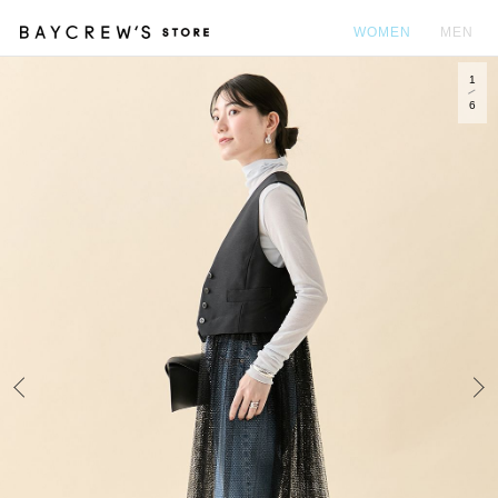
WOMEN
MEN
1
カ
6
Prev