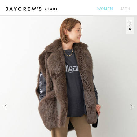
WOMEN
MEN
1
カ
6
Prev