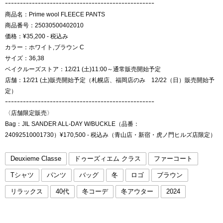
ｰｰｰｰｰｰｰｰｰｰｰｰｰｰｰｰｰｰｰｰｰｰｰｰｰｰｰｰｰｰｰｰｰｰｰｰｰｰｰｰｰｰｰｰｰｰｰｰｰｰ
商品名：Prime wool FLEECE PANTS
商品番号：25030500402010
価格：¥35,200 - 税込み
カラー：ホワイト,ブラウン C
サイズ：36,38
ベイクルーズストア：12/21 (土)11:00～通常販売開始予定
店舗：12/21 (土)販売開始予定（札幌店、福岡店のみ 12/22（日）販売開始予
定）
ｰｰｰｰｰｰｰｰｰｰｰｰｰｰｰｰｰｰｰｰｰｰｰｰｰｰｰｰｰｰｰｰｰｰｰｰｰｰｰｰｰｰｰｰｰｰｰｰｰｰ
〈店舗限定販売〉
Bag：JIL SANDER ALL-DAY W/BUCKLE（品番：
24092510001730）¥170,500 - 税込み（青山店・新宿・虎ノ門ヒルズ店限定）
Deuxieme Classe
ドゥーズィエム クラス
ファーコート
Tシャツ
パンツ
バッグ
冬
ロゴ
ブラウン
リラックス
40代
冬コーデ
冬アウター
2024