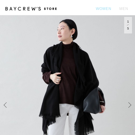
WOMEN
MEN
1
カ
5
Prev