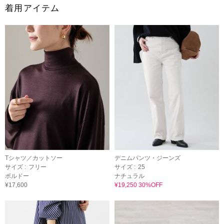
着用アイテム
Tシャツ／カットソー
デニムパンツ・ジーンズ
サイズ :
フリー
サイズ :
25
ボルドー
ナチュラル
¥17,600
¥19,250 30%OFF