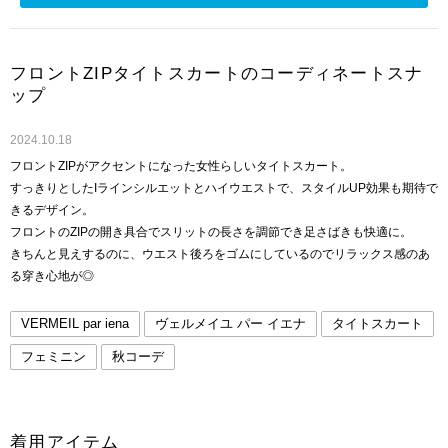
フロントZIPタイトスカートのコーディネートスナ
ップ
2024.10.18
フロントZIPがアクセントになった女性らしいタイトスカート。
すっきりとしたIラインシルエットとハイウエストで、スタイルUP効果も期待で
きるデザイン。
フロントのZIPの開き具合でスリットの長さを調節でき足さばきも快適に。
きちんと見えするのに、ウエスト後ろをゴムにしているのでリラックス感のあ
る穿き心地が◎
VERMEIL par iena
ヴェルメイユ パー イエナ
タイトスカート
フェミニン
秋コーデ
着用アイテム