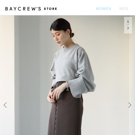
WOMEN
MEN
1
カ
7
Prev