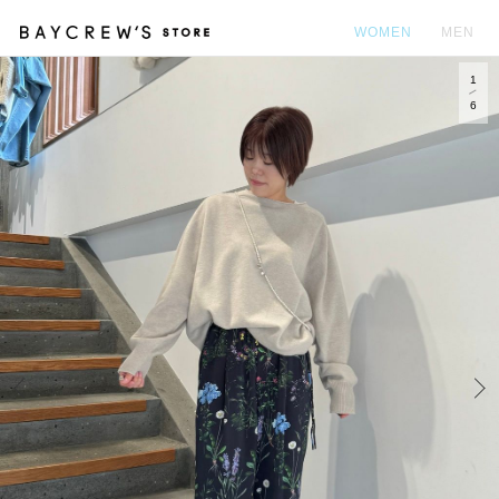
WOMEN
MEN
1
カ
6
Prev