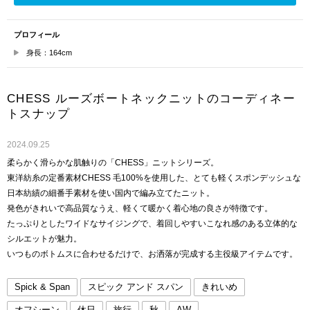
プロフィール
身長：164cm
CHESS ルーズボートネックニットのコーディネー
トスナップ
2024.09.25
柔らかく滑らかな肌触りの「CHESS」ニットシリーズ。
東洋紡糸の定番素材CHESS 毛100%を使用した、とても軽くスポンデッシュな
日本紡績の細番手素材を使い国内で編み立てたニット。
発色がきれいで高品質なうえ、軽くて暖かく着心地の良さが特徴です。
たっぷりとしたワイドなサイジングで、着回しやすいこなれ感のある立体的な
シルエットが魅力。
いつものボトムスに合わせるだけで、お洒落が完成する主役級アイテムです。
Spick & Span
スピック アンド スパン
きれいめ
オフシーン
休日
旅行
秋
AW