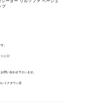
A 2シーター リルソファ ベージュ
ップ
と
です。
ントに◎
にお問い合わせ下さいませ。
E 越谷レイクタウン店