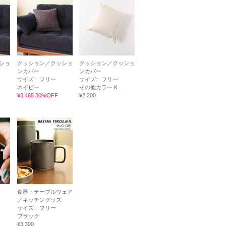
ショ
クッション／クッショ
クッション／クッショ
ンカバー
ンカバー
サイズ :
フリー
サイズ :
フリー
ネイビー
その他カラー K
¥3,465 30%OFF
¥2,200
食器・テーブルウェア
／キッチングッズ
サイズ :
フリー
ブラック
¥3,300