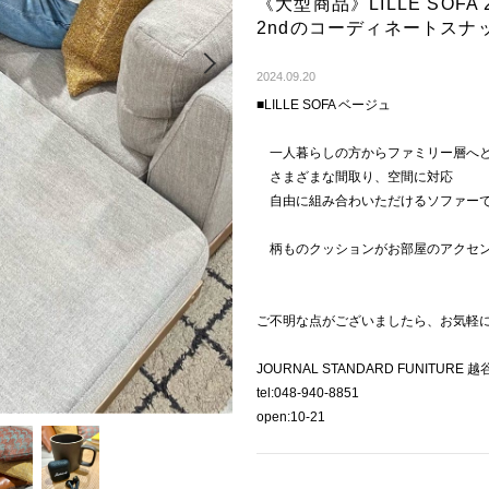
《大型商品》LILLE SOF
2ndのコーディネートスナ
Next
2024.09.20
■LILLE SOFA ベージュ
一人暮らしの方からファミリー層へ
さまざまな間取り、空間に対応
自由に組み合わいただけるソファー
柄ものクッションがお部屋のアクセ
ご不明な点がございましたら、お気軽
JOURNAL STANDARD FUNITUR
tel:048-940-8851
open:10-21