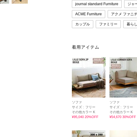
journal standard Furniture
ジャ
ACME Furniture
アクメ ファニ
カップル
ファミリー
暮ら
着用アイテム
ソファ
ソファ
サイズ :
フリー
サイズ :
フリー
その他カラー K
その他カラー K
¥95,040 20%OFF
¥54,670 30%OFF