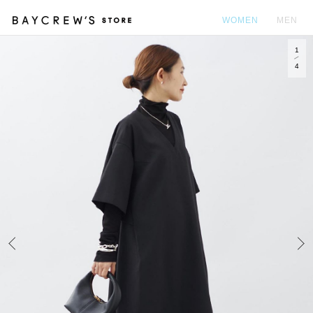
WOMEN
MEN
1
カ
4
Prev