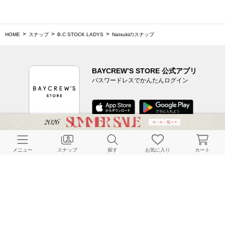
HOME
スナップ
B.C STOCK LADYS
Natsukiのスナップ
BAYCREW’S STORE 公式アプリ
パスワードレスでかんたんログイン
CUSTOMER SERVICE
メニュー
スナップ
探す
お気に入り
カート
よくある質問
ご利用ガイド
店舗検索