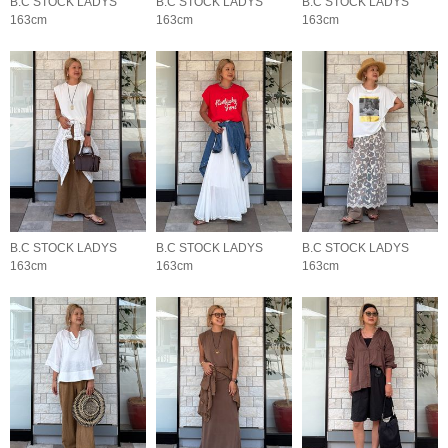
B.C STOCK LADYS
B.C STOCK LADYS
B.C STOCK LADYS
163cm
163cm
163cm
B.C STOCK LADYS
B.C STOCK LADYS
B.C STOCK LADYS
163cm
163cm
163cm