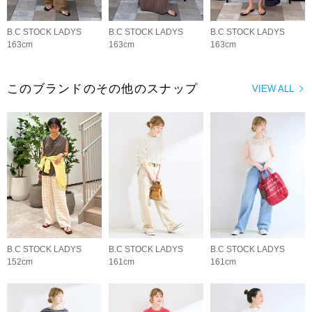
B.C STOCK LADYS
B.C STOCK LADYS
B.C STOCK LADYS
163cm
163cm
163cm
このブランドのその他のスナップ
VIEW ALL
B.C STOCK LADYS
B.C STOCK LADYS
B.C STOCK LADYS
152cm
161cm
161cm