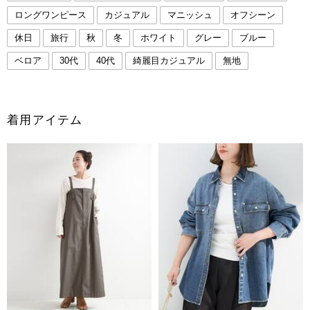
ロングワンピース
カジュアル
マニッシュ
オフシーン
休日
旅行
秋
冬
ホワイト
グレー
ブルー
ベロア
30代
40代
綺麗目カジュアル
無地
着用アイテム