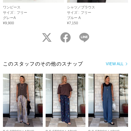
ワンピース
シャツ／ブラウス
サイズ :
フリー
サイズ :
フリー
グレーA
ブルー A
¥9,900
¥7,150
twitter
facebook
LINE
このスタッフのその他のスナップ
VIEW ALL