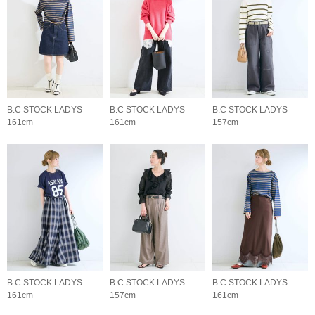
B.C STOCK LADYS
B.C STOCK LADYS
B.C STOCK LADYS
161cm
161cm
157cm
B.C STOCK LADYS
B.C STOCK LADYS
B.C STOCK LADYS
161cm
157cm
161cm