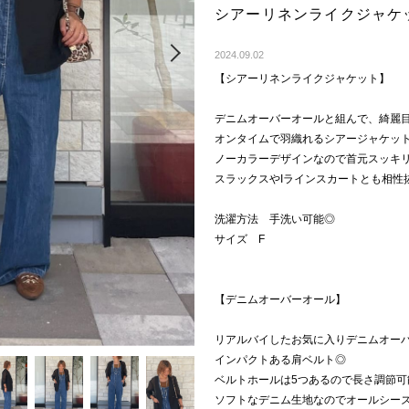
シアーリネンライクジャケ
Next
2024.09.02
【シアーリネンライクジャケット】
デニムオーバーオールと組んで、綺麗
オンタイムで羽織れるシアージャケッ
ノーカラーデザインなので首元スッキ
スラックスやIラインスカートとも相性
洗濯方法 手洗い可能◎
サイズ F
【デニムオーバーオール】
リアルバイしたお気に入りデニムオー
インパクトある肩ベルト◎
ベルトホールは5つあるので長さ調節可
ソフトなデニム生地なのでオールシー