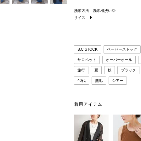
洗濯方法 洗濯機洗い◎
サイズ F
B.C STOCK
ベーセーストック
サロペット
オーバーオール
旅行
夏
秋
ブラック
40代
無地
シアー
着用アイテム