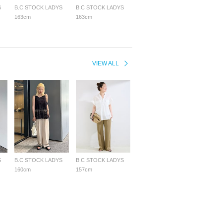
S
B.C STOCK LADYS
B.C STOCK LADYS
163cm
163cm
VIEW ALL
S
B.C STOCK LADYS
B.C STOCK LADYS
160cm
157cm