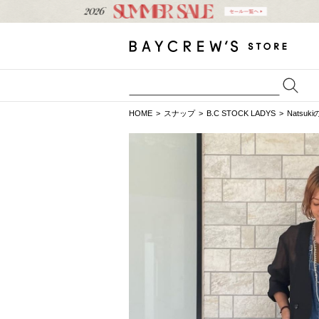
HOME
スナップ
B.C STOCK LADYS
Natsu