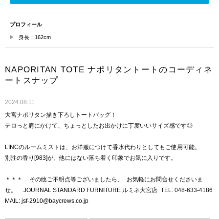
プロフィール
身長：162cm
NAPORITAN TOTE ナポリタントートのコーディネ
ートスナップ
2024.08.11
大宮ナポリタン描き下ろしトートバッグ！
テロっと肩にかけて、ちょっとしたお出かけに丁度いいサイズ感です◎
LINCのルームミストは、お洋服につけて香水代わりとしてもご使用可能。
別注の香り[983]が、他にはない落ち着く印象でお気に入りです。
＊＊＊ その他ご不明点等ございましたら、 お気軽にお問合せくださいま
せ。 JOURNAL STANDARD FURNITURE ルミネ大宮店 TEL: 048-633-4186
MAIL: jsf-2910@baycrews.co.jp