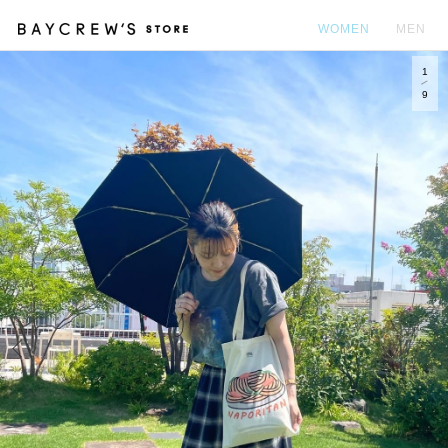
WOMEN
MEN
1
カ
9
Prev