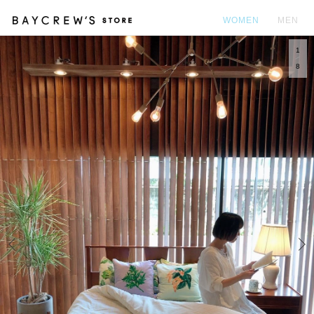
WOMEN
MEN
1
カ
8
Prev