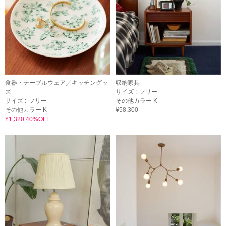
食器・テーブルウェア／キッチングッ
収納家具
ズ
サイズ :
フリー
サイズ :
フリー
その他カラー K
その他カラー K
¥58,300
¥1,320 40%OFF