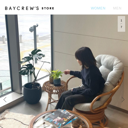
WOMEN
MEN
1
カ
7
Prev