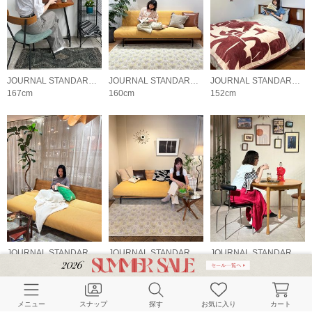
JOURNAL STANDARD FURNITURE
JOURNAL STANDARD FURNITURE
JOURNAL STANDARD FURNITURE
167cm
160cm
152cm
JOURNAL STANDARD FURNITURE
JOURNAL STANDARD FURNITURE
JOURNAL STANDARD FURNITURE
157cm
165cm
151cm
メニュー
スナップ
探す
お気に入り
カート