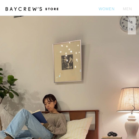
WOMEN
MEN
1
カ
8
Prev