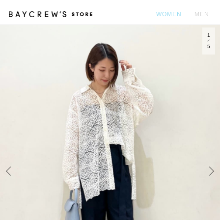
WOMEN
MEN
1
カ
5
Prev