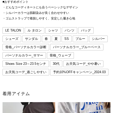
■おすすめポイント
・どんなコーディネートにも合うベーシックなデザイン
・シルバーカラーは肌馴染みが良く合わせやすい
・ゴムストラップで着脱しやすく、安定した履き心地
LE TALON
ル タロン
シャツ
パンツ
バッグ
シューズ
サンダル
春
夏
SS
ブルー
シルバー
骨格_パーソナルカラー診断
パーソナルカラー_ブルーベース
パーソナルカラー_サマー
骨格_ウェーブ
Shoes Size 23～23.5センチ
30代
お天気コーデ_やや暑い
お天気コーデ_過ごしやすい
予約10%OFFキャンペーン_2024.03
着用アイテム