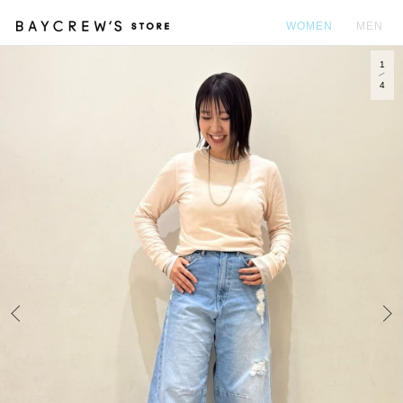
WOMEN
MEN
1
カ
4
Prev