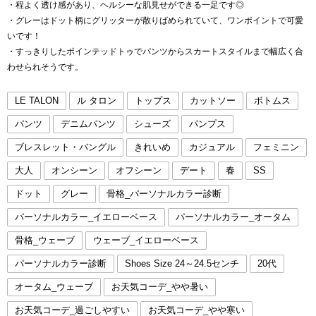
・程よく透け感があり、ヘルシーな肌見せができる一足です◎
・グレーはドット柄にグリッターが散りばめられていて、ワンポイントで可愛
いです！
・すっきりしたポインテッドトゥでパンツからスカートスタイルまで幅広く合
わせられそうです。
LE TALON
ル タロン
トップス
カットソー
ボトムス
パンツ
デニムパンツ
シューズ
パンプス
ブレスレット・バングル
きれいめ
カジュアル
フェミニン
大人
オンシーン
オフシーン
デート
春
SS
ドット
グレー
骨格_パーソナルカラー診断
パーソナルカラー_イエローベース
パーソナルカラー_オータム
骨格_ウェーブ
ウェーブ_イエローベース
パーソナルカラー診断
Shoes Size 24～24.5センチ
20代
オータム_ウェーブ
お天気コーデ_やや暑い
お天気コーデ_過ごしやすい
お天気コーデ_やや寒い