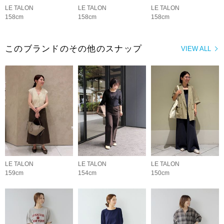
LE TALON
LE TALON
LE TALON
158cm
158cm
158cm
このブランドのその他のスナップ
VIEW ALL
LE TALON
LE TALON
LE TALON
159cm
154cm
150cm