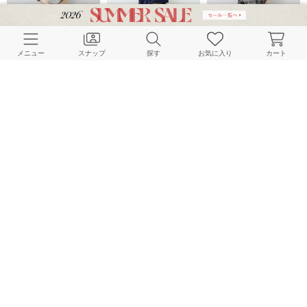
メニュー
スナップ
探す
お気に入り
カート
JOURNAL STANDARD relume LADYS
JOURNAL STANDARD relume LADYS
JOURNAL STANDARD relume LADYS
157cm
157cm
158cm
LE TALON
JOURNAL STANDARD relume LADYS
LE TALON
158cm
158cm
148cm